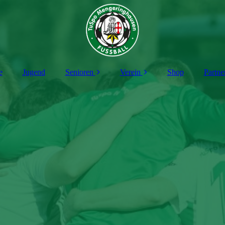
e
Jugend
Senioren
Verein
Shop
Partne
1. Mannschaft
Vorstand
2. Mannschaft
Schiedsrichter
Alte-Herren
Sportgelände
Vermietung
Mitgliedschaft
Förderkreis